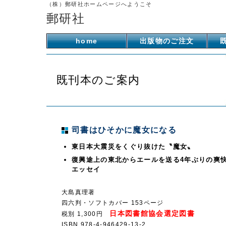
（株）郵研社ホームページへようこそ
郵研社
home
出版物のご注文
既刊本のご案内
司書はひそかに魔女になる
東日本大震災をくぐり抜けた〝魔女〟
復興途上の東北からエールを送る4年ぶりの爽
エッセイ
大島真理著
四六判・ソフトカバー 153ページ
日本図書館協会選定図書
税別 1,300円
ISBN 978-4-946429-13-2