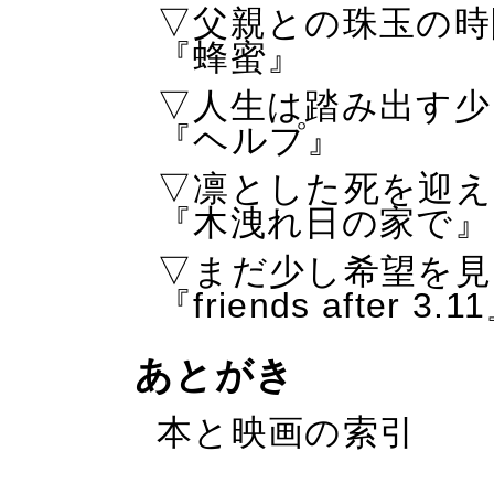
▽父親との珠玉の時
『蜂蜜』
▽人生は踏み出す少
『ヘルプ』
▽凛とした死を迎え
『木洩れ日の家で』
▽まだ少し希望を見
『friends after 3.1
あとがき
本と映画の索引