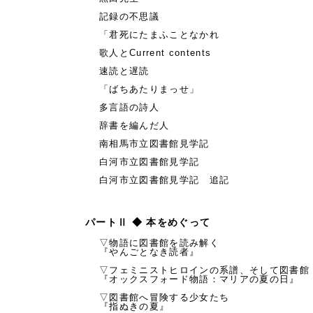
記録の不思議
「君死にたまふことなかれ
歌人とCurrent contents
速読と遅読
「ばちあたりまっせ」
多言語の詩人
辞書を編んだ人
南相馬市立図書館見学記
白河市立図書館見学記
白河市立図書館見学記 追記
パートⅡ ◆ 本をめぐって
▽物語に図書館を読み解く
『やんごとなき読者』
▽フェミニストヒロインの系譜、そして図書館
『オックスフォード物語：マリアの夏の日』
▽図書館へ冒険する少女たち
『指ぬきの夏』