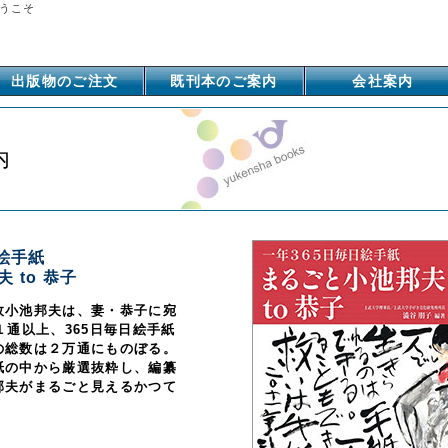
うこそ
出版物のご注文
既刊本のご案内
会社案内
内
絵手紙
 to 恭子
故小池邦夫は、妻・恭子に宛
１通以上、365日毎日絵手紙
の総数は２万通にものぼる。
紙の中から厳選抜粋し、編纂
邦夫がまるごと見えるかつて