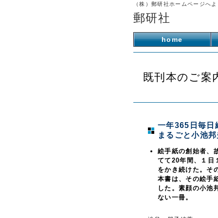
（株）郵研社ホームページへよ
郵研社
home
既刊本のご案
一年365日毎日
まるごと小池邦夫
絵手紙の創始者、
てて20年間、１日
をかき続けた。そ
本書は、その絵手
した。素顔の小池
ない一冊。