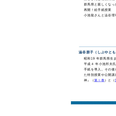
群馬県と親しくなっ
再開！絵手紙授業
小池龍さんと澁谷理
澁谷朋子（しぶやとも
昭和19 年群馬県
平成４ 年小池邦夫
手紙を導入。その後
た特別授業や公開講
神』（
第Ⅰ巻
）と（