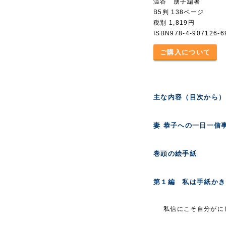
澁谷 朋子編著
B5判 138ページ
税別 1,819円
ISBN978-4-907126-6
ご購入について
主な内容（目次から）
妻 恭子への一日一信
巻頭の絵手紙
第１編 私は手紙かき
私信にこそ自分がに