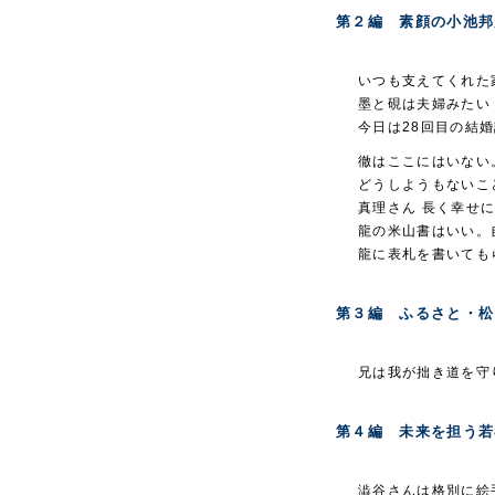
第２編 素顔の小池邦
いつも支えてくれた
墨と硯は夫婦みたい
今日は28回目の結
徹はここにはいない
どうしようもないこ
真理さん 長く幸せ
龍の米山書はいい。
龍に表札を書いても
第３編 ふるさと・松
兄は我が拙き道を守
第４編 未来を担う若
澁谷さんは格別に絵