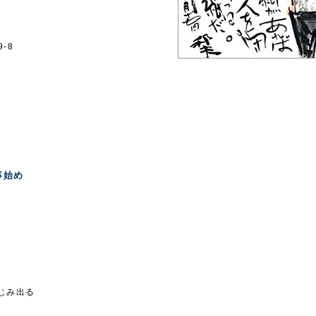
9-8
事始め
じみ出る