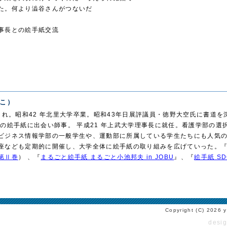
た。何より澁谷さんがつないだ
事長との絵手紙交流
こ）
生まれ。昭和42 年北里大学卒業。昭和43年日展評議員・徳野大空氏に書道
氏の絵手紙に出会い師事。 平成21 年上武大学理事長に就任。看護学部の選
ビジネス情報学部の一般学生や、運動部に所属している学生たちにも人気
座なども定期的に開催し、大学全体に絵手紙の取り組みを広げていった。『
第Ⅱ巻
） 、『
まるごと絵手紙 まるごと小池邦夫 in JOBU
』、『
絵手紙 SDG
Copyright (C)
2026 y
desi