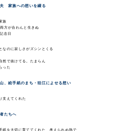
夫 家族への想いを綴る
家族
 両方が合わんと生きぬ
婚記念日
。
となのに寂しさがズシンとくる
に
自然で抜けてる。たまらん
らった
山、絵手紙のまち・狛江によせる想い
り支えてくれた
者たちへ
手紙を大切に育ててくれた 考えられぬ熱で