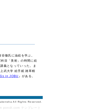
を深谷徹氏に油絵を学ぶ。
択科目「美術」の時間に絵
の講義となっていった。ま
上武大学 絵手紙 雑草精
s in JOBU
』がある。
ukensha All Rights Reserved.
gn pondt.com テンプレート