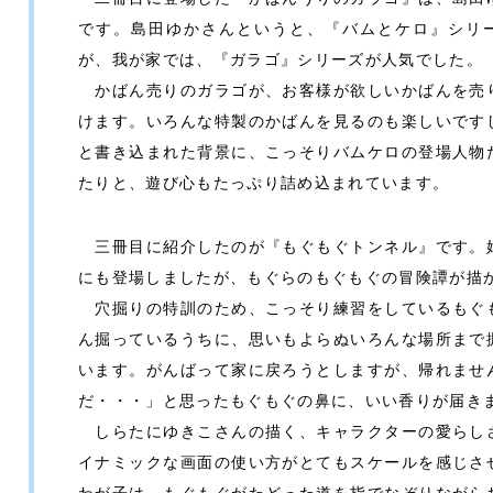
です。島田ゆかさんというと、『バムとケロ』シリ
が、我が家では、『ガラゴ』シリーズが人気でした。
かばん売りのガラゴが、お客様が欲しいかばんを売
けます。いろんな特製のかばんを見るのも楽しいです
と書き込まれた背景に、こっそりバムケロの登場人物
たりと、遊び心もたっぷり詰め込まれています。
三冊目に紹介したのが『もぐもぐトンネル』です。
にも登場しましたが、もぐらのもぐもぐの冒険譚が描
穴掘りの特訓のため、こっそり練習をしているもぐ
ん掘っているうちに、思いもよらぬいろんな場所まで
います。がんばって家に戻ろうとしますが、帰れませ
だ・・・」と思ったもぐもぐの鼻に、いい香りが届き
しらたにゆきこさんの描く、キャラクターの愛らし
イナミックな画面の使い方がとてもスケールを感じさ