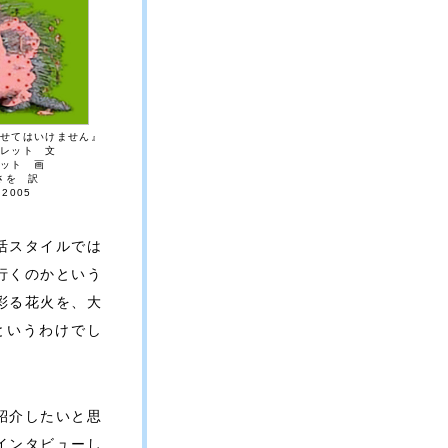
せてはいけません』
レット 文
ット 画
さを 訳
2005
活スタイルでは
行くのかという
彩る花火を、大
というわけでし
紹介したいと思
インタビューし