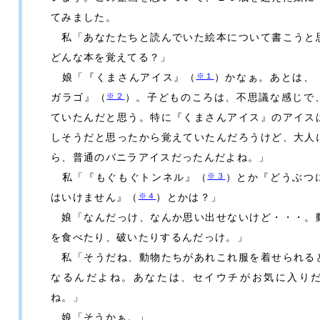
てみました。
私「あなたたちと読んでいた絵本について書こうと
どんな本を覚えてる？」
※１
娘「『くまさんアイス』（
）かなぁ。あとは、
※２
ガラゴ』（
）。子どものころは、不思議な感じで
ていたんだと思う。特に『くまさんアイス』のアイス
しそうだと思ったから覚えていたんだろうけど、大人
ら、普通のバニラアイスだったんだよね。」
※３
私「『もぐもぐトンネル』（
）とか『どうぶつ
※４
はいけません』（
）とかは？」
娘「なんだっけ、なんか思い出せないけど・・・。
を食べたり、破いたりするんだっけ。」
私「そうだね、動物たちがあれこれ服を着せられる
なるんだよね。あなたは、セイウチがお気に入り
ね。」
娘「そうかぁ。」