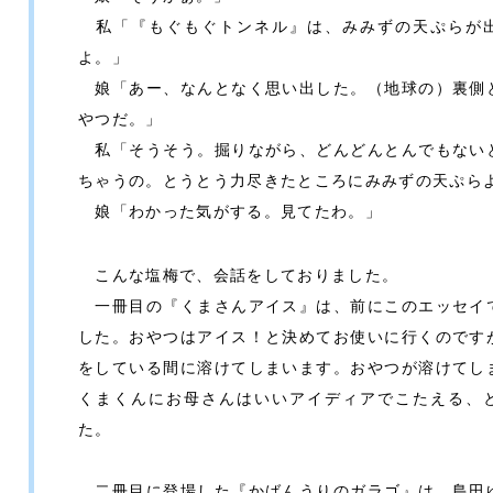
私「『もぐもぐトンネル』は、みみずの天ぷらが
よ。」
娘「あー、なんとなく思い出した。（地球の）裏側
やつだ。」
私「そうそう。掘りながら、どんどんとんでもない
ちゃうの。とうとう力尽きたところにみみずの天ぷら
娘「わかった気がする。見てたわ。」
こんな塩梅で、会話をしておりました。
一冊目の『くまさんアイス』は、前にこのエッセイ
した。おやつはアイス！と決めてお使いに行くのです
をしている間に溶けてしまいます。おやつが溶けてし
くまくんにお母さんはいいアイディアでこたえる、
た。
二冊目に登場した『かばんうりのガラゴ』は、島田