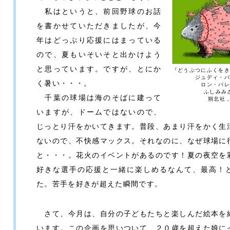
私はというと、前回野球のお話
を書かせていただきましたが、今
年はどっぷり応援にはまっている
ので、夏もいそいそと出かけよう
と思っています。ですが、とにか
『どうぶつにふくをき
ジュディ・バ
く暑い・・・。
ロン・バレ
ふしみみ
千葉の球場は海のそばに建って
朔北社，
いますが、ドームではないので、
じっとり汗をかいてきます。普段、あまり汗をかく生
ないので、不快感マックス。それなのに、なぜ球場に
と・・・。花火のイベントがあるのです！夏の夜空を
好きな選手の応援と一緒に楽しめるなんて、最高！
た。苦手を好きが超えた瞬間です。
さて、今月は、自分の子どもたちと楽しんだ絵本を
います。この企画を思いついて、２０歳を超えた娘に