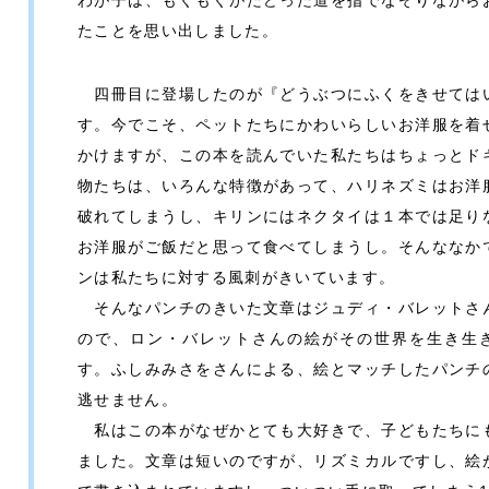
わが子は、もぐもぐがたどった道を指でなぞりながら
たことを思い出しました。
四冊目に登場したのが『どうぶつにふくをきせては
す。今でこそ、ペットたちにかわいらしいお洋服を着
かけますが、この本を読んでいた私たちはちょっとド
物たちは、いろんな特徴があって、ハリネズミはお洋
破れてしまうし、キリンにはネクタイは１本では足り
お洋服がご飯だと思って食べてしまうし。そんななか
ンは私たちに対する風刺がきいています。
そんなパンチのきいた文章はジュディ・バレットさ
ので、ロン・バレットさんの絵がその世界を生き生
す。ふしみみさをさんによる、絵とマッチしたパンチ
逃せません。
私はこの本がなぜかとても大好きで、子どもたちに
ました。文章は短いのですが、リズミカルですし、絵