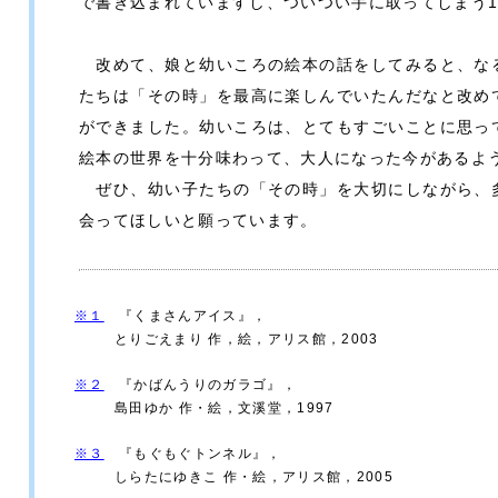
で書き込まれていますし、ついつい手に取ってしまう
改めて、娘と幼いころの絵本の話をしてみると、な
たちは「その時」を最高に楽しんでいたんだなと改め
ができました。幼いころは、とてもすごいことに思っ
絵本の世界を十分味わって、大人になった今があるよ
ぜひ、幼い子たちの「その時」を大切にしながら、
会ってほしいと願っています。
※１
『くまさんアイス』，
とりごえまり 作，絵，アリス館，2003
※２
『かばんうりのガラゴ』，
島田ゆか 作・絵，文溪堂，1997
※３
『もぐもぐトンネル』，
しらたにゆきこ 作・絵，アリス館，2005