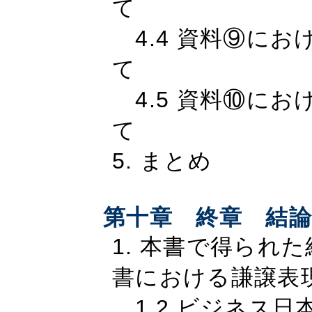
て
4.4 資料⑨にお
て
4.5 資料⑩にお
て
5. まとめ
第十章 終章 結
1. 本書で得られ
書における謙譲表
1.2 ビジネス